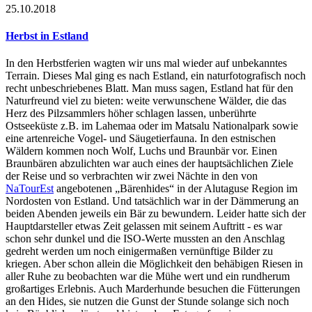
25.10.2018
Herbst in Estland
In den Herbstferien wagten wir uns mal wieder auf unbekanntes
Terrain. Dieses Mal ging es nach Estland, ein naturfotografisch noch
recht unbeschriebenes Blatt. Man muss sagen, Estland hat für den
Naturfreund viel zu bieten: weite verwunschene Wälder, die das
Herz des Pilzsammlers höher schlagen lassen, unberührte
Ostseeküste z.B. im Lahemaa oder im Matsalu Nationalpark sowie
eine artenreiche Vogel- und Säugetierfauna. In den estnischen
Wäldern kommen noch Wolf, Luchs und Braunbär vor. Einen
Braunbären abzulichten war auch eines der hauptsächlichen Ziele
der Reise und so verbrachten wir zwei Nächte in den von
NaTourEst
angebotenen „Bärenhides“ in der Alutaguse Region im
Nordosten von Estland. Und tatsächlich war in der Dämmerung an
beiden Abenden jeweils ein Bär zu bewundern. Leider hatte sich der
Hauptdarsteller etwas Zeit gelassen mit seinem Auftritt - es war
schon sehr dunkel und die ISO-Werte mussten an den Anschlag
gedreht werden um noch einigermaßen vernünftige Bilder zu
kriegen. Aber schon allein die Möglichkeit den behäbigen Riesen in
aller Ruhe zu beobachten war die Mühe wert und ein rundherum
großartiges Erlebnis. Auch Marderhunde besuchen die Fütterungen
an den Hides, sie nutzen die Gunst der Stunde solange sich noch