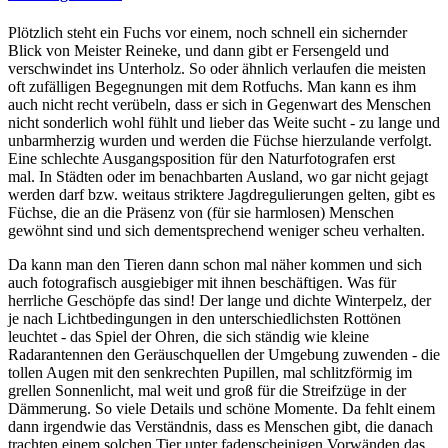
Plötzlich steht ein Fuchs vor einem, noch schnell ein sichernder
Blick von Meister Reineke, und dann gibt er Fersengeld und
verschwindet ins Unterholz. So oder ähnlich verlaufen die meisten
oft zufälligen Begegnungen mit dem Rotfuchs. Man kann es ihm
auch nicht recht verübeln, dass er sich in Gegenwart des Menschen
nicht sonderlich wohl fühlt und lieber das Weite sucht - zu lange und
unbarmherzig wurden und werden die Füchse hierzulande verfolgt.
Eine schlechte Ausgangsposition für den Naturfotografen erst
mal. In Städten oder im benachbarten Ausland, wo gar nicht gejagt
werden darf bzw. weitaus striktere Jagdregulierungen gelten, gibt es
Füchse, die an die Präsenz von (für sie harmlosen) Menschen
gewöhnt sind und sich dementsprechend weniger scheu verhalten.
Da kann man den Tieren dann schon mal näher kommen und sich
auch fotografisch ausgiebiger mit ihnen beschäftigen. Was für
herrliche Geschöpfe das sind! Der lange und dichte Winterpelz, der
je nach Lichtbedingungen in den unterschiedlichsten Rottönen
leuchtet - das Spiel der Ohren, die sich ständig wie kleine
Radarantennen den Geräuschquellen der Umgebung zuwenden - die
tollen Augen mit den senkrechten Pupillen, mal schlitzförmig im
grellen Sonnenlicht, mal weit und groß für die Streifzüge in der
Dämmerung. So viele Details und schöne Momente. Da fehlt einem
dann irgendwie das Verständnis, dass es Menschen gibt, die danach
trachten einem solchen Tier unter fadenscheinigen Vorwänden das