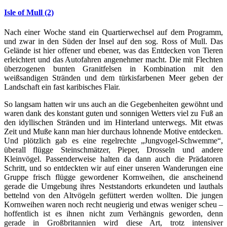
Isle of Mull (2)
Nach einer Woche stand ein Quartierwechsel auf dem Programm,
und zwar in den Süden der Insel auf den sog. Ross of Mull. Das
Gelände ist hier offener und ebener, was das Entdecken von Tieren
erleichtert und das Autofahren angenehmer macht. Die mit Flechten
überzogenen bunten Granitfelsen in Kombination mit den
weißsandigen Stränden und dem türkisfarbenen Meer geben der
Landschaft ein fast karibisches Flair.
So langsam hatten wir uns auch an die Gegebenheiten gewöhnt und
waren dank des konstant guten und sonnigen Wetters viel zu Fuß an
den idyllischen Stränden und im Hinterland unterwegs. Mit etwas
Zeit und Muße kann man hier durchaus lohnende Motive entdecken.
Und plötzlich gab es eine regelrechte „Jungvogel-Schwemme“,
überall flügge Steinschmätzer, Pieper, Drosseln und andere
Kleinvögel. Passenderweise halten da dann auch die Prädatoren
Schritt, und so entdeckten wir auf einer unseren Wanderungen eine
Gruppe frisch flügge gewordener Kornweihen, die anscheinend
gerade die Umgebung ihres Neststandorts erkundeten und lauthals
bettelnd von den Altvögeln gefüttert werden wollten. Die jungen
Kornweihen waren noch recht neugierig und etwas weniger scheu –
hoffentlich ist es ihnen nicht zum Verhängnis geworden, denn
gerade in Großbritannien wird diese Art, trotz intensiver