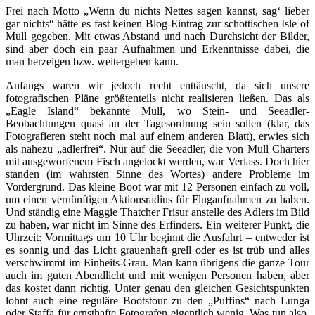
Frei nach Motto „Wenn du nichts Nettes sagen kannst, sag‘ lieber
gar nichts“ hätte es fast keinen Blog-Eintrag zur schottischen Isle of
Mull gegeben. Mit etwas Abstand und nach Durchsicht der Bilder,
sind aber doch ein paar Aufnahmen und Erkenntnisse dabei, die
man herzeigen bzw. weitergeben kann.
Anfangs waren wir jedoch recht enttäuscht, da sich unsere
fotografischen Pläne größtenteils nicht realisieren ließen. Das als
„Eagle Island“ bekannte Mull, wo Stein- und Seeadler-
Beobachtungen quasi an der Tagesordnung sein sollen (klar, das
Fotografieren steht noch mal auf einem anderen Blatt), erwies sich
als nahezu „adlerfrei“. Nur auf die Seeadler, die von Mull Charters
mit ausgeworfenem Fisch angelockt werden, war Verlass. Doch hier
standen (im wahrsten Sinne des Wortes) andere Probleme im
Vordergrund. Das kleine Boot war mit 12 Personen einfach zu voll,
um einen vernünftigen Aktionsradius für Flugaufnahmen zu haben.
Und ständig eine Maggie Thatcher Frisur anstelle des Adlers im Bild
zu haben, war nicht im Sinne des Erfinders. Ein weiterer Punkt, die
Uhrzeit: Vormittags um 10 Uhr beginnt die Ausfahrt – entweder ist
es sonnig und das Licht grauenhaft grell oder es ist trüb und alles
verschwimmt im Einheits-Grau. Man kann übrigens die ganze Tour
auch im guten Abendlicht und mit wenigen Personen haben, aber
das kostet dann richtig. Unter genau den gleichen Gesichtspunkten
lohnt auch eine reguläre Bootstour zu den „Puffins“ nach Lunga
oder Staffa für ernsthafte Fotografen eigentlich wenig. Was tun also,