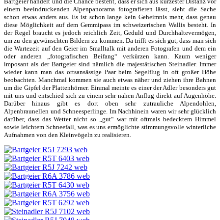
Bartgeier handelt und die Chance besteht, dass er sich aus kürzester Distanz vor
einem beeindruckenden Alpenpanorama fotografieren lässt, sieht die Sache
schon etwas anders aus. Es ist schon lange kein Geheimnis mehr, dass genau
diese Möglichkeit auf dem Gemmipass im schweizerischen Wallis besteht. In
der Regel braucht es jedoch reichlich Zeit, Geduld und Durchhaltevermögen,
um zu den gewünschten Bildern zu kommen. Da trifft es sich gut, dass man sich
die Wartezeit auf den Geier im Smalltalk mit anderen Fotografen und dem ein
oder anderen „fotografischen Beifang“ verkürzen kann. Kaum weniger
imposant als der Bartgeier sind nämlich die majestätischen Steinadler. Immer
wieder kann man das ortsansässige Paar beim Segelflug in oft großer Höhe
beobachten. Manchmal kommen sie auch etwas näher und ziehen ihre Bahnen
um die Gipfel der Plattenhörner. Einmal meinte es einer der Adler besonders gut
mit uns und entschied sich zu einem sehr nahen Anflug direkt auf Augenhöhe.
Darüber hinaus gibt es dort oben sehr zutrauliche Alpendohlen,
Alpenbraunellen und Schneesperlinge. Im Nachhinein waren wir sehr glücklich
darüber, dass das Wetter nicht so „gut“ war mit oftmals bedecktem Himmel
sowie leichtem Schneefall, was es uns ermöglichte stimmungsvolle winterliche
Aufnahmen von den Kleinvögeln zu realisieren.