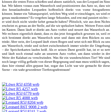
können die ersten Fotos schießen und ahnen natürlich, was der Leopard im Sinn
hat. Wir fahren voraus zum Wasserloch und positionieren das Auto so, dass wir
den heranlaufenden Leoparden hoffentlich direkt von vorne fotografieren
können. Immer ein Vabanquespiel, welchen Weg wird er einschlagen, wo wird er
genau rauskommen? Es vergehen lange Sekunden, und erst mal passiert nichts –
er wird doch nicht wieder kehrt gemacht haben? Plötzlich, wie aus dem Nichts
erscheint er, genau an der Stelle, auf die wir spekuliert haben. Weitere Fotos sind
im Kasten. Dann läuft er direkt am Auto vorbei und steuert das Wasserloch an.
Wir rechnen eigentlich damit, dass es das jetzt fotografisch gewesen ist, weil er
sich bestimmt direkt ans Wasserloch setzt und dann mit dem Rücken zu uns
trinkt. Aber nein, der Leopard läuft einen Bogen und setzt sich mit Blick zu uns
ans Wasserloch, trinkt und sichert zwischendurch immer wieder die Umgebung
– die Speicherkarten laufen heiß. Als er seinen Durst gestillt hat, ist er so nett
und läuft noch einmal nahe an unserem Auto vorbei, um dann wieder in der
Weite der Kalahari zu verschwinden. Was für ein wunderschönes Tier! Wir sind
noch lange völlig geflasht von dieser Begegnung und man muss wirklich sagen,
dass hier einmal alles gepasst hat, sogar das Licht war wie gemacht für diese
Szene – ein wahr gewordener Tierfotografentraum!