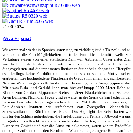
21.06.2024
¡Viva España!
Wir waren mal wieder in Spanien unterwegs, zu vielfältig ist die Tierwelt und zu
verlockend die Foto-Möglichkeiten mit tollen Fotohides, die mittlerweile zur
Verfügung stehen von einer stattlichen Zahl von Anbietern. Unser erstes Ziel
war die Sierra de Gredos – hier hatten wir es vor allem auf eine Reihe von
Singvogelarten und die imposanten Iberischen Steinböcke abgesehen. Hier gibt
es allerdings keine Fotohütten und man muss von sich die Motive selbst
erarbeiten. Die hochgelegene Plataforma de Gredos mit einem angeschlossenen
Netz an Wanderwegen stellt hierfür einen hervorragenden Ausgangspunkt dar.
Mit etwas Ruhe und Geduld kann man hier auf knapp 2000 Meter Höhe zu
Bildern von Ortolan, Zippammer, Steinschmätzer, Blaukehlchen und weiteren
Arten kommen. Nach drei Tagen ging es weiter in die Sierra de San Pedro in der
Extremadura nahe der portugiesischen Grenze. Mit Hilfe der dort ansässigen
Foto-Anbieter konnten wir Aufnahmen von Zwergadler, Wanderfalke,
Schwarzmilan und Rötelfalke realisieren. Das Highlight der Reise hatten wir
uns für den Schluss aufgehoben: die Pardelluchse von Peñalajo. Obwohl wir uns
fotografisch vielleicht noch etwas mehr erhofft hatten, v.a. etwas öfter die
Luchse zu Gesicht und vor die Linse zu bekommen, waren wir im Endeffekt
doch ganz zufrieden mit den Resultaten. Wieder eine gelungene Runde auf der