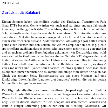
20.09.2024
Zurück in die Kalahari
Diesen Sommer haben wir endlich wieder den Kgalagadi Transfrontier Park
(kurz KTP) besucht. Gerne würden wir auch mal zu einer anderen Jahreszeit
kommen, um die „grüne Kalahari“ zu erleben, aber das lässt sich bisher mit dem
Schulferien-Kalender irgendwie schlecht vereinbaren. So präsentierte sich uns
auch dieses Mal die Kalahari überwiegend in Gelb- und Brauntönen und in
einem sehr trockenen Zustand. Südafrikanische Fotokollegen (wir halten immer
gerne einen Plausch mit den Leuten, die wir im Camp oder an den sog. picnic
spots treffen) erzählten, dass es schon sehr lange nicht mehr richtig geregnet hat
und es auch zu größeren Buschbränden gekommen war. Demzufolge sind wohl
auch zahlreiche Großtiere in den botswanischen Teil des KTP abgewandert, und
in der Tat waren die Antilopenherden kleiner als wir es von früher in Erinnerung
hatten. Das betrifft dann natürlich auch die Raubtiere, und unsere „sightings“
von Großkatzen und Hyänen waren tatsächlich etwas spärlich. Aber man muss
es ohnehin immer nehmen, wie es kommt und einige Male hatten wir auch das
Glück auf unserer Seite. Beispielsweise als wir eines Morgens auf eine
fünfköpfige Löwenfamilie (darunter drei Jungtiere) stießen, die wir im besten
Morgenlicht fotografieren konnten.
Das Highlight allerdings war unser grandioses „leopard sighting“ am Bedinkt
Wasserloch. Wie üblich näherten wir uns mit langsamer Geschwindigkeit dem
Wasserloch, die Blicke schweifen zu allen Seiten, ob sich etwas Interessantes
zeigt. Just in diesem Moment tritt ein Leopard aus dem dichten Gebüsch und
läuft in einiger Entfernung parallel zur Piste in Richtung Wasserloch. Wir