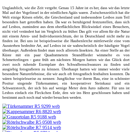
Unglaublich, wie die Zeit vergeht. Genau 15 Jahre ist es her, dass wir das letzte
Mal auf der Vogelinsel in der nördlichen Agäis waren. Zwischenzeitlich hat die
Welt einige Krisen erlebt, die Griechenland und insbesondere Lesbos zum Teil
besonders hart getroffen haben. Da war es beruhigend festzustellen, dass sich
auf Lesbos, zumindest aus dem oberflächlichen Blickwinkel eines Besuchers,
nicht viel verändert hat im Vergleich zu früher. Das gilt vor allem für die Natur
mit einem Arten- und Individuenreichtum, der in Deutschland nicht mehr zu
finden ist. Bei uns ist beispielsweise die Haubenlerche mittlerweile eine vom
Aussterben bedrohte Art, auf Lesbos ist sie wahrscheinlich der häufigste Vogel
überhaupt. Außerdem findet man noch allerorts Insekten. An einer Stelle an der
Küste mit ein paar Quadratmetern Strandflieder wimmelte es von
Schmetterlingen - ganz früh am nächsten Morgen hatten wir das Glück dort
zwei noch ruhende Exemplare des Schwalbenschwanzes zu finden und
ausgiebig fotografieren zu können. Überhaupt hatten wir immer wieder viele
besondere Naturerlebnisse, die wir auch oft fotografisch festhalten konnten. Da
wären beispielsweise zu nennen: Jungfüchse vor ihrem Bau, eine in schönster
Positur singende Türkenammer, ein kooperativer Steinkauz und ein
Schwarzstorch, der sich bis auf wenige Meter dem Auto näherte. Für uns ist
Lesbos einfach ein Fleckchen Erde, den wir ins Herz geschlossen haben und
bestimmt auch noch mal wieder besuchen werden.